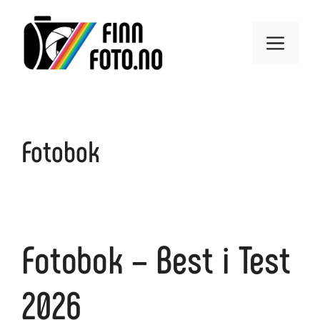
Hopp
til
Meny
innhold
Fotobok
Fotobok – Best i Test
2026