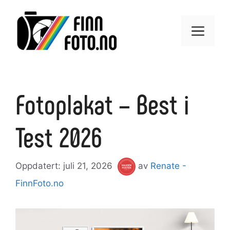
Hopp
til
Meny
innhold
Fotoplakat – Best i
Test 2026
juli 21, 2026
av
Renate -
FinnFoto.no