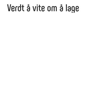
Verdt å vite om å lage
fotoplakat
Når du lager en fotoplakat, er det viktig å sørge
for at bildene du bruker har god oppløsning.
Dette vil sikre at plakaten blir skarp og tydelig,
uten tap av detaljer. De fleste tjenester som
tilbyr fotoplakater, vil gi deg veiledning om
bildekvaliteten som kreves.
Vanlige størrelser for
fotoplakat
Når du bestemmer deg for størrelsen på