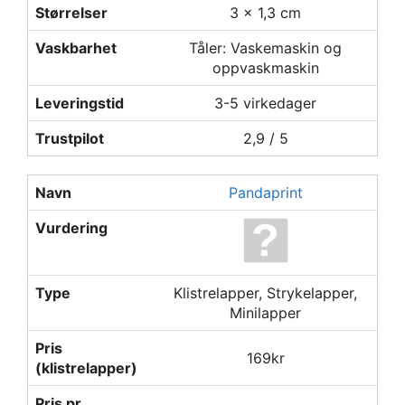
Størrelser
3 x 1,3 cm
Vaskbarhet
Tåler: Vaskemaskin og
oppvaskmaskin
Leveringstid
3-5 virkedager
Trustpilot
2,9 / 5
Navn
Pandaprint
Vurdering
Type
Klistrelapper, Strykelapper,
Minilapper
Pris
169kr
(klistrelapper)
Pris pr.