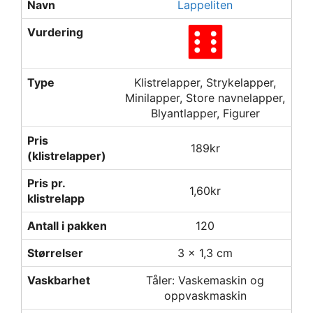
Navn
Lappeliten
Vurdering
Type
Klistrelapper, Strykelapper,
Minilapper, Store navnelapper,
Blyantlapper, Figurer
Pris
189kr
(klistrelapper)
Pris pr.
1,60kr
klistrelapp
Antall i pakken
120
Størrelser
3 x 1,3 cm
Vaskbarhet
Tåler: Vaskemaskin og
oppvaskmaskin