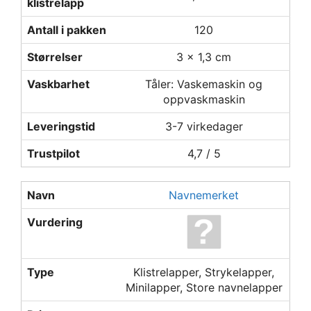
klistrelapp
Antall i pakken
120
Størrelser
3 x 1,3 cm
Vaskbarhet
Tåler: Vaskemaskin og
oppvaskmaskin
Leveringstid
3-7 virkedager
Trustpilot
4,7 / 5
Navn
Navnemerket
Vurdering
Type
Klistrelapper, Strykelapper,
Minilapper, Store navnelapper