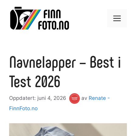
Hopp
til
Meny
innhold
Navnelapper – Best i
Test 2026
juni 4, 2026
av
Renate -
FinnFoto.no