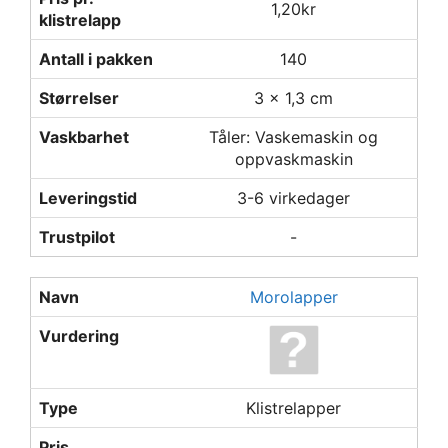
1,20kr
klistrelapp
Antall i pakken
140
Størrelser
3 x 1,3 cm
Vaskbarhet
Tåler: Vaskemaskin og
oppvaskmaskin
Leveringstid
3-6 virkedager
Trustpilot
-
Navn
Morolapper
Vurdering
Type
Klistrelapper
Pris