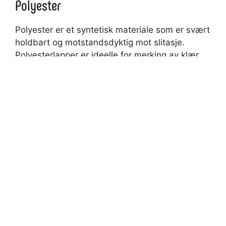
Polyester
Polyester er et syntetisk materiale som er svært
holdbart og motstandsdyktig mot slitasje.
Polyesterlapper er ideelle for merking av klær
og tekstiler som utsettes for tøffe forhold, for
eksempel sportsklær. De tåler vask, sollys og
fuktighet uten å falme eller løsne.
Størrelser
Navnelapper kommer i ulike størrelser, fra små
etiketter som passer perfekt på en blyant til
større etiketter som kan merke ryggsekker og
kofferter. Det er viktig å velge riktig størrelse
avhengig av hva du skal merke, så det er godt
synlig og lett å lese.