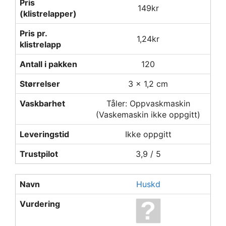
Pris
149kr
(klistrelapper)
Pris pr.
1,24kr
klistrelapp
Antall i pakken
120
Størrelser
3 x 1,2 cm
Vaskbarhet
Tåler: Oppvaskmaskin
(Vaskemaskin ikke oppgitt)
Leveringstid
Ikke oppgitt
Trustpilot
3,9 / 5
Navn
Huskd
Vurdering