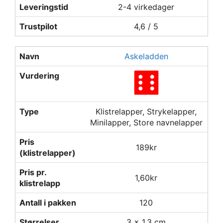
Leveringstid
2-4 virkedager
Trustpilot
4,6 / 5
Navn
Askeladden
Vurdering
Type
Klistrelapper, Strykelapper,
Minilapper, Store navnelapper
Pris
189kr
(klistrelapper)
Pris pr.
1,60kr
klistrelapp
Antall i pakken
120
Størrelser
3 x 1,3 cm